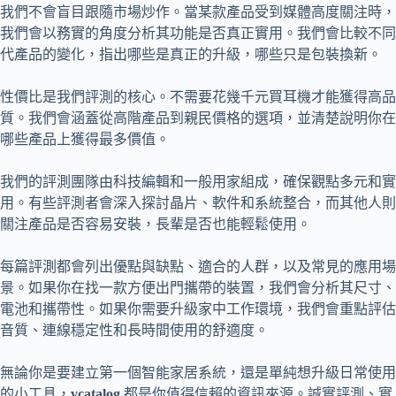
我們不會盲目跟隨市場炒作。當某款產品受到媒體高度關注時，
我們會以務實的角度分析其功能是否真正實用。我們會比較不同
代產品的變化，指出哪些是真正的升級，哪些只是包裝換新。
性價比是我們評測的核心。不需要花幾千元買耳機才能獲得高品
質。我們會涵蓋從高階產品到親民價格的選項，並清楚說明你在
哪些產品上獲得最多價值。
我們的評測團隊由科技編輯和一般用家組成，確保觀點多元和實
用。有些評測者會深入探討晶片、軟件和系統整合，而其他人則
關注產品是否容易安裝，長輩是否也能輕鬆使用。
每篇評測都會列出優點與缺點、適合的人群，以及常見的應用場
景。如果你在找一款方便出門攜帶的裝置，我們會分析其尺寸、
電池和攜帶性。如果你需要升級家中工作環境，我們會重點評估
音質、連線穩定性和長時間使用的舒適度。
無論你是要建立第一個智能家居系統，還是單純想升級日常使用
的小工具，
vcatalog
都是你值得信賴的資訊來源。誠實評測、實