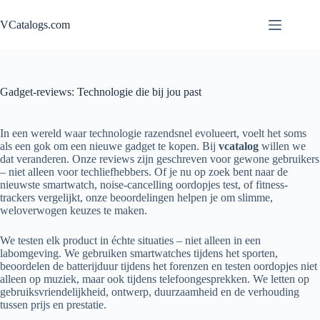
Ga
naar
VCatalogs.com
de
inhoud
Gadget-reviews: Technologie die bij jou past
In een wereld waar technologie razendsnel evolueert, voelt het soms
als een gok om een nieuwe gadget te kopen. Bij
vcatalog
willen we
dat veranderen. Onze reviews zijn geschreven voor gewone gebruikers
– niet alleen voor techliefhebbers. Of je nu op zoek bent naar de
nieuwste smartwatch, noise-cancelling oordopjes test, of fitness-
trackers vergelijkt, onze beoordelingen helpen je om slimme,
weloverwogen keuzes te maken.
We testen elk product in échte situaties – niet alleen in een
labomgeving. We gebruiken smartwatches tijdens het sporten,
beoordelen de batterijduur tijdens het forenzen en testen oordopjes niet
alleen op muziek, maar ook tijdens telefoongesprekken. We letten op
gebruiksvriendelijkheid, ontwerp, duurzaamheid en de verhouding
tussen prijs en prestatie.