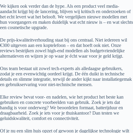
We kijken ook verder dan de hype. Als een product veel media-
aandacht krijgt bij de lancering, blijven wij kritisch en onderzoeken of
het echt levert wat het belooft. We vergelijken nieuwe modellen met
hun voorgangers en maken duidelijk wat echt nieuw is – en wat slechts
een cosmetische upgrade.
De prijs-kwaliteitverhouding staat bij ons centraal. Niet iedereen wil
€300 uitgeven aan een koptelefoon – en dat hoeft ook niet. Onze
reviews bestrijken zowel high-end modellen als budgetvriendelijke
alternatieven en wijzen je op waar je écht waar voor je geld krijgt.
Ons team bestaat uit zowel tech-experts als alledaagse gebruikers,
zodat je een evenwichtig oordeel krijgt. De één duikt in technische
details en slimme integratie, terwijl de ander kijkt naar installatiegemak
en gebruikservaring voor niet-technische mensen.
Elke review bevat voor- en nadelen, wie het product het beste kan
gebruiken en concrete voorbeelden van gebruik. Zoek je iets dat
handig is voor onderweg? We beoordelen formaat, batterijduur en
draagbaarheid. Zoek je iets voor je thuiskantoor? Dan testen we
geluidskwaliteit, comfort en connectiviteit.
Of je nu een slim huis opzet of gewoon je dagelijkse technologie wilt